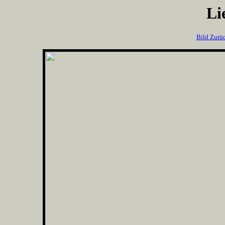
Li
Bild Zurü