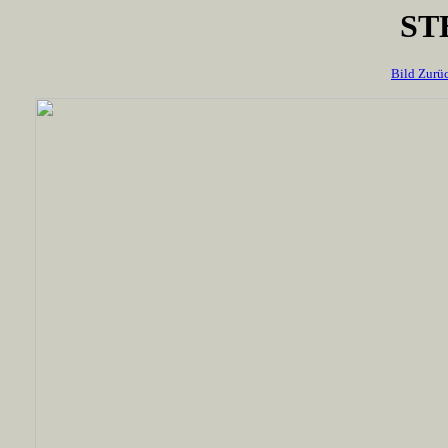
ST
Bild Zurü